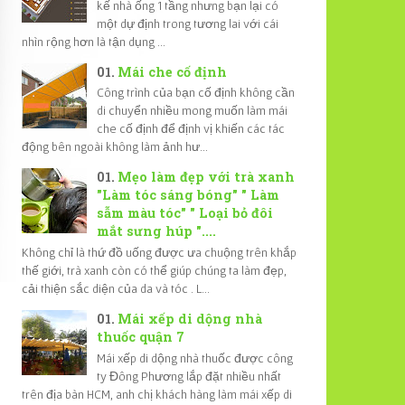
kế nhà ống 1 tầng nhưng bạn lại có
một dự định trong tương lai với cái
nhìn rộng hơn là tận dụng ...
Mái che cố định
Công trình của bạn cố định không cần
di chuyển nhiều mong muốn làm mái
che cố định để định vị khiến các tác
động bên ngoài không làm ảnh hư...
Mẹo làm đẹp với trà xanh
"Làm tóc sáng bóng" " Làm
sẫm màu tóc" " Loại bỏ đôi
mắt sưng húp "....
Không chỉ là thứ đồ uống được ưa chuộng trên khắp
thế giới, trà xanh còn có thể giúp chúng ta làm đẹp,
cải thiện sắc diện của da và tóc . L...
Mái xếp di dộng nhà
thuốc quận 7
Mái xếp di dộng nhà thuốc được công
ty Đông Phương lắp đặt nhiều nhất
trên địa bàn HCM, anh chị khách hàng làm mái xếp di