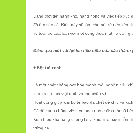
Dạng thời tiết hanh khô, nắng nóng và việc tiếp xúc 
độ ẩm vốn có. Điều này sẽ làm cho nó trở nên kém tư
vẻ tươi trẻ của bạn với một công thức mặt nạ đơn gi
Điểm qua một vài lợi ích tiêu biểu của các thành
+ Bột trà xanh
Là một chất chống oxy hóa mạnh mẽ, nghiên cứu chỉ 
cho da hơn cả việt quất và rau chân vịt.
Hoạt động giúp loại bỏ tế bào da chết dễ chịu và kích
Có đặc tính chống viêm và hoạt tính chữa một số bện
Kèm theo khả năng chống lại vi khuẩn và sự nhiễm t
trứng cá.