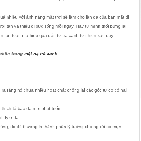
quá nhiều với ánh nắng mặt trời sẽ làm cho làn da của bạn mất đi
ơi tắn và thiếu đi sức sống mỗi ngày. Hãy tự mình thổi bừng lại
ản, an toàn mà hiệu quả đến từ trà xanh tự nhiên sau đây.
 phần trong
mặt nạ trà xanh
ra rằng nó chứa nhiều hoạt chất chống lại các gốc tự do có hại
 thích tế bào da mới phát triển.
h lý ở da.
rùng, do đó thường là thành phần lý tưởng cho người có mụn