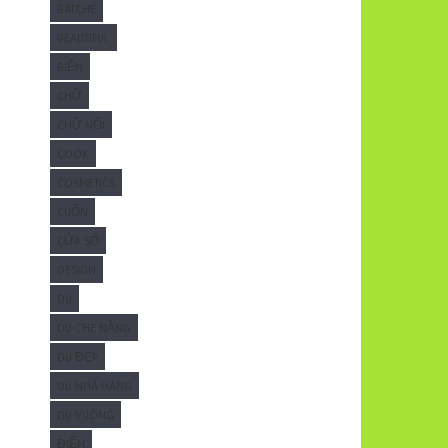
BATCHE
BEAUTIFUL
BIỂN
CHỮ
CHỮ NỔI
COOK
COSMETICS
CUỐN
CỬA SỔ
DESIGN
DÙ
DÙ CHE NẮNG
DÙ ĐẸP
DÙ NHÀ HÀNG
DÙ VUÔNG
ĐIỆN