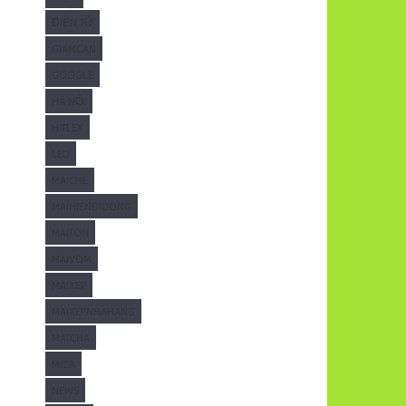
ĐIỆN TỬ
GIAMCAN
GOOGLE
HÀ NỘI
HIFLEX
LED
MAICHE
MAIHIENDIDONG
MAITON
MAIVOM
MAIXEP
MAIXEPNHAHANG
MATCHA
MICA
NEWS