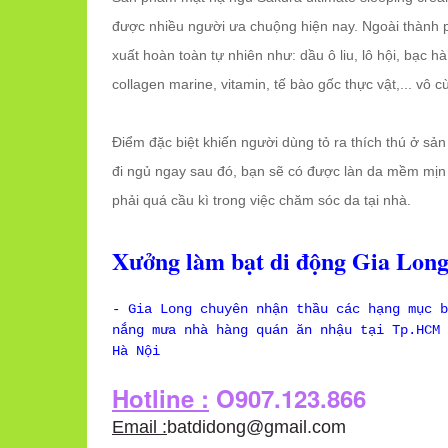
được nhiều người ưa chuộng hiện nay. Ngoài thành 
xuất hoàn toàn tự nhiên như: dầu ô liu, lô hội, bạc hà
collagen marine, vitamin, tế bào gốc thực vật,... vô c
Điểm đặc biệt khiến người dùng tỏ ra thích thú ở sản
đi ngủ ngay sau đó, bạn sẽ có được làn da mềm mị
phải quá cầu kì trong việc chăm sóc da tại nhà.
Xưởng làm bạt di động Gia Long
- Gia Long chuyên nhận thầu các hạng mục b
nắng mưa nhà hàng quán ăn nhậu tại Tp.HCM 
Hà Nội
Hotline :
O907.123.866
Email :
batdidong@gmail.com