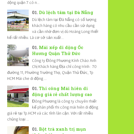
dộng quận 7 có n...
Dù lệch tâm tại Đà Nẵng
Dù lệch tâm tại Đà Nẵng có số lượng
khách hàng có nhu cầu cần sử dụng
và cần nhờ đơn vị dù Hoàng Long thiết
kế rất nhiều. Là cơ sở sản xuất...
Mái xếp di dộng Ốc
Hương Quận Thử Đức
Công ty Đông Phương Kính Chào Anh
Chị Khách hàng Địa chỉ công trình : 70
đường 11, Phường Trường Thọ, Quận Thủ Đức, Tp
HCM Mái che di động ...
Thi công Mái hiên di
động giá rẻ chất lượng cao
Đông Phương là công ty chuyên thiết
kế phân phối thi công mái hiên di động
giá rẻ tại Tp.HCM và các tỉnh lân cận. Với rất nhiều
chủng loại ...
Bột trà xanh trị mụn