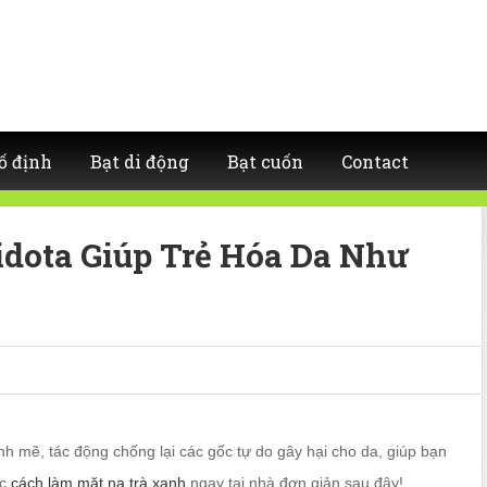
ố định
Bạt di động
Bạt cuốn
Contact
idota Giúp Trẻ Hóa Da Như
 mẽ, tác động chống lại các gốc tự do gây hại cho da, giúp bạn
ọc
cách làm mặt nạ trà xanh
ngay tại nhà đơn giản sau đây!