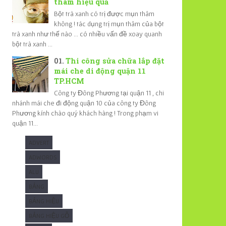
thâm hiệu quả
Bột trà xanh có trị được mụn thâm
không ! tác dụng trị mụn thâm của bột
trà xanh như thế nào ... có nhiều vấn đề xoay quanh
bột trà xanh ...
Thi công sửa chữa lắp đặt
mái che di động quận 11
TP.HCM
Công ty Đông Phương tại quận 11 , chi
nhánh mái che đi động quận 10 của công ty Đông
Phương kính chào quý khách hàng ! Trong phạm vi
quận 11...
ADVERT
ADWORDS
ALU
BẢNG
BẢNG HIỆU
BẢNG HIỆU GỖ