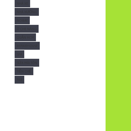
NHÀ XE
NHÀ XƯỞNG
NOIBAT
Ô CHE NẮNG
QUẬN HCM
REPAIRHOUSE
SPA
SỬA MÁI TÔN
TIỀN CHẾ
TRÀ