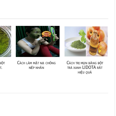
bột
Cách làm mặt nạ chống
Cách trị mụn bằng bột
t.
nếp nhăn
trà xanh LIDOTA rất
hiệu quả