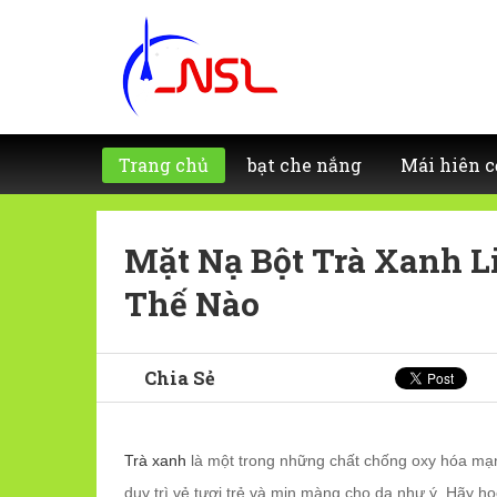
Trang chủ
bạt che nắng
Mái hiên c
Mặt Nạ Bột Trà Xanh L
Thế Nào
Chia Sẻ
Trà xanh
là một trong những chất chống oxy hóa mạnh
duy trì vẻ tươi trẻ và mịn màng cho da như ý. Hãy h