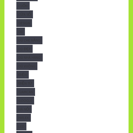
CUỐN
CỬA SỔ
DESIGN
DÙ
DÙ CHE NẮNG
DÙ ĐẸP
DÙ NHÀ HÀNG
DÙ VUÔNG
ĐIỆN
ĐIỆN TỬ
GIAMCAN
GOOGLE
HÀ NỘI
HIFLEX
LED