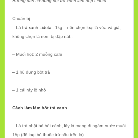
Hướng dẫn sử dụng bột trà xanh làm đẹp Lidota
Chuẩn bị:
– Lá
trà xanh Lidota
: 1kg – nên chọn loại lá vừa và già,
không chọn lá non, bị dập nát..
– Muối hột: 2 muỗng cafe
– 1 hũ đựng bột trà
– 1 cái rây lỗ nhỏ
Cách làm làm bột trà xanh
– Lá trà nhặt bỏ hết cành, lấy lá mang đi ngâm nước muối
15p (để loại bỏ thuốc trừ sâu trên lá)