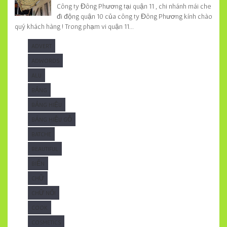
Công ty Đông Phương tại quận 11 , chi nhánh mái che
đi động quận 10 của công ty Đông Phương kính chào
quý khách hàng ! Trong phạm vi quận 11...
ADVERT
ADWORDS
ALU
BẢNG
BẢNG HIỆU
BẢNG HIỆU GỖ
BATCHE
BEAUTIFUL
BIỂN
CHỮ
CHỮ NỔI
COOK
COSMETICS