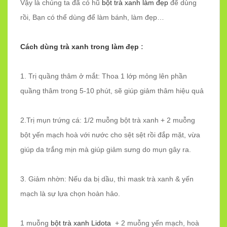
Vậy là chúng ta đã có hũ
bột trà xanh làm đẹp
để dùng
rồi, Bạn có thể dùng để làm bánh, làm đẹp…
Cách dùng trà xanh trong làm đẹp
:
1. Trị quầng thâm ở mắt: Thoa 1 lớp mỏng lên phần
quầng thâm trong 5-10 phút, sẽ giúp giảm thâm hiệu quả
2.Trị mụn trứng cá: 1/2 muỗng bột trà xanh + 2 muỗng
bột yến mạch hoà với nước cho sệt sệt rồi đắp mặt, vừa
giúp da trắng mịn mà giúp giảm sưng do mụn gây ra.
3. Giảm nhờn: Nếu da bị dầu, thì mask trà xanh & yến
mạch là sự lựa chọn hoàn hảo.
1 muỗng
bột trà xanh Lidota
+ 2 muỗng yến mạch, hoà