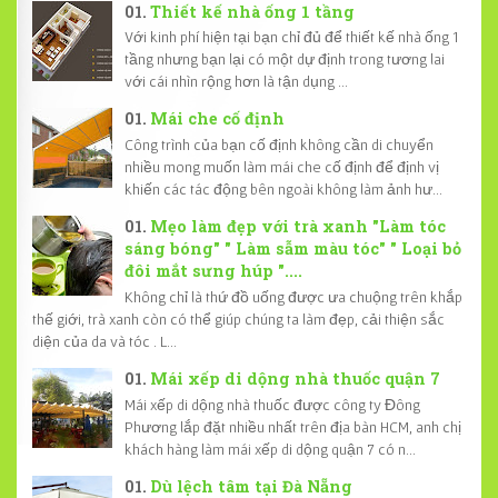
Thiết kế nhà ống 1 tầng
Với kinh phí hiện tại bạn chỉ đủ để thiết kế nhà ống 1
tầng nhưng bạn lại có một dự định trong tương lai
với cái nhìn rộng hơn là tận dụng ...
Mái che cố định
Công trình của bạn cố định không cần di chuyển
nhiều mong muốn làm mái che cố định để định vị
khiến các tác động bên ngoài không làm ảnh hư...
Mẹo làm đẹp với trà xanh "Làm tóc
sáng bóng" " Làm sẫm màu tóc" " Loại bỏ
đôi mắt sưng húp "....
Không chỉ là thứ đồ uống được ưa chuộng trên khắp
thế giới, trà xanh còn có thể giúp chúng ta làm đẹp, cải thiện sắc
diện của da và tóc . L...
Mái xếp di dộng nhà thuốc quận 7
Mái xếp di dộng nhà thuốc được công ty Đông
Phương lắp đặt nhiều nhất trên địa bàn HCM, anh chị
khách hàng làm mái xếp di dộng quận 7 có n...
Dù lệch tâm tại Đà Nẵng