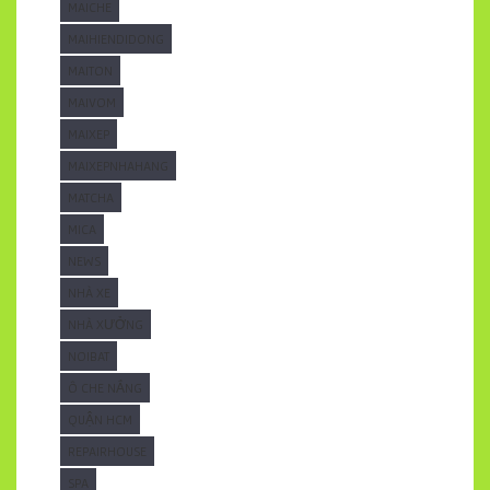
MAICHE
MAIHIENDIDONG
MAITON
MAIVOM
MAIXEP
MAIXEPNHAHANG
MATCHA
MICA
NEWS
NHÀ XE
NHÀ XƯỞNG
NOIBAT
Ô CHE NẮNG
QUẬN HCM
REPAIRHOUSE
SPA