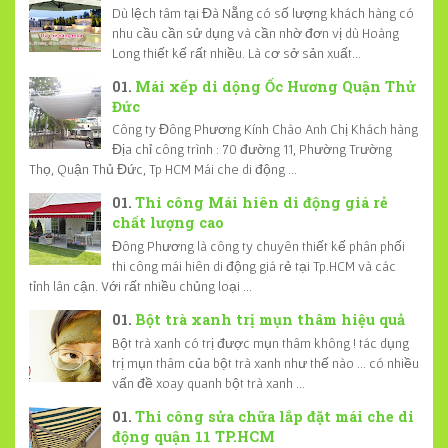
Dù lệch tâm tại Đà Nẵng có số lượng khách hàng có
nhu cầu cần sử dụng và cần nhờ đơn vị dù Hoàng
Long thiết kế rất nhiều. Là cơ sở sản xuất...
Mái xếp di dộng Ốc Hương Quận Thử
Đức
Công ty Đông Phương Kính Chào Anh Chị Khách hàng
Địa chỉ công trình : 70 đường 11, Phường Trường
Thọ, Quận Thủ Đức, Tp HCM Mái che di động ...
Thi công Mái hiên di động giá rẻ
chất lượng cao
Đông Phương là công ty chuyên thiết kế phân phối
thi công mái hiên di động giá rẻ tại Tp.HCM và các
tỉnh lân cận. Với rất nhiều chủng loại ...
Bột trà xanh trị mụn thâm hiệu quả
Bột trà xanh có trị được mụn thâm không ! tác dụng
trị mụn thâm của bột trà xanh như thế nào ... có nhiều
vấn đề xoay quanh bột trà xanh ...
Thi công sửa chữa lắp đặt mái che di
động quận 11 TP.HCM