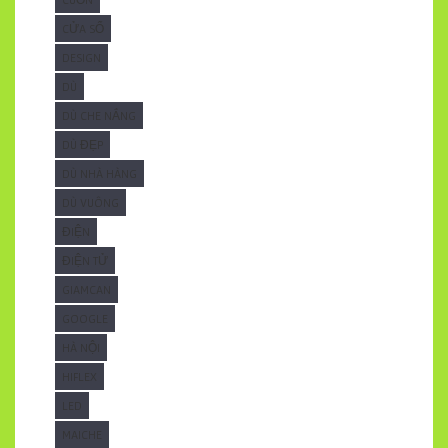
CỬA SỔ
DESIGN
DÙ
DÙ CHE NẮNG
DÙ ĐẸP
DÙ NHÀ HÀNG
DÙ VUÔNG
ĐIỆN
ĐIỆN TỬ
GIAMCAN
GOOGLE
HÀ NỘI
HIFLEX
LED
MAICHE