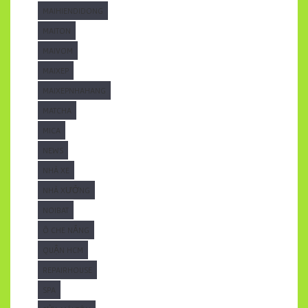
MAIHIENDIDONG
MAITON
MAIVOM
MAIXEP
MAIXEPNHAHANG
MATCHA
MICA
NEWS
NHÀ XE
NHÀ XƯỞNG
NOIBAT
Ô CHE NẮNG
QUẬN HCM
REPAIRHOUSE
SPA