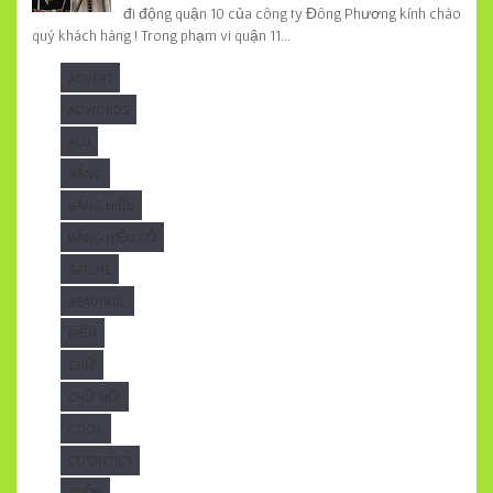
đi động quận 10 của công ty Đông Phương kính chào
quý khách hàng ! Trong phạm vi quận 11...
ADVERT
ADWORDS
ALU
BẢNG
BẢNG HIỆU
BẢNG HIỆU GỖ
BATCHE
BEAUTIFUL
BIỂN
CHỮ
CHỮ NỔI
COOK
COSMETICS
CUỐN