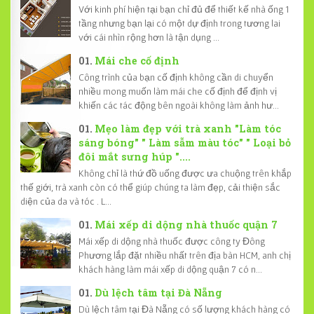
Với kinh phí hiện tại bạn chỉ đủ để thiết kế nhà ống 1
tầng nhưng bạn lại có một dự định trong tương lai
với cái nhìn rộng hơn là tận dụng ...
Mái che cố định
Công trình của bạn cố định không cần di chuyển
nhiều mong muốn làm mái che cố định để định vị
khiến các tác động bên ngoài không làm ảnh hư...
Mẹo làm đẹp với trà xanh "Làm tóc
sáng bóng" " Làm sẫm màu tóc" " Loại bỏ
đôi mắt sưng húp "....
Không chỉ là thứ đồ uống được ưa chuộng trên khắp
thế giới, trà xanh còn có thể giúp chúng ta làm đẹp, cải thiện sắc
diện của da và tóc . L...
Mái xếp di dộng nhà thuốc quận 7
Mái xếp di dộng nhà thuốc được công ty Đông
Phương lắp đặt nhiều nhất trên địa bàn HCM, anh chị
khách hàng làm mái xếp di dộng quận 7 có n...
Dù lệch tâm tại Đà Nẵng
Dù lệch tâm tại Đà Nẵng có số lượng khách hàng có