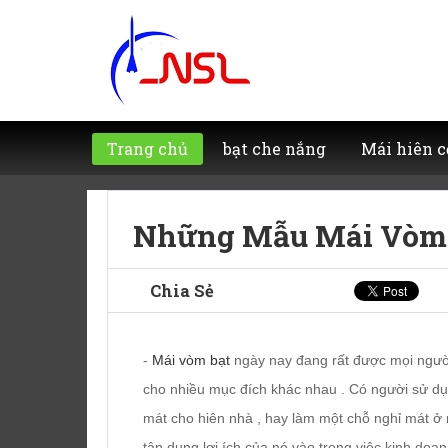
Trang chủ
bạt che nắng
Mái hiên c
Những Mẫu Mái Vòm
Chia Sẻ
-
Mái vòm bạt
ngày nay đang rất được mọi ngườ
cho nhiều mục đích khác nhau . Có người sử d
mát cho hiên nhà , hay làm một chỗ nghỉ mát ở
tận dụng lợi ích của nó vào trong việc kinh do