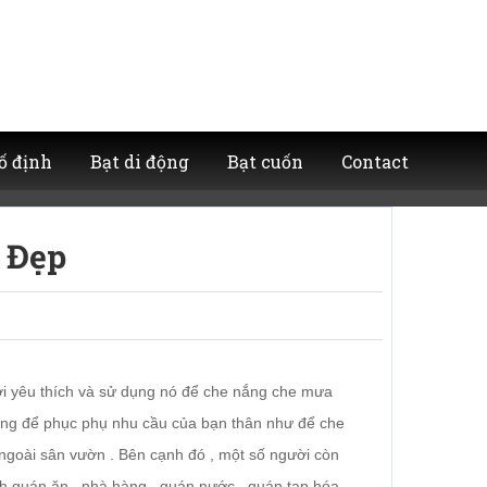
ố định
Bạt di động
Bạt cuốn
Contact
 Đẹp
i yêu thích và sử dụng nó để che nắng che mưa
ụng để phục phụ nhu cầu của bạn thân như để che
 ngoài sân vườn . Bên cạnh đó , một số người còn
anh quán ăn , nhà hàng , quán nước , quán tạp hóa