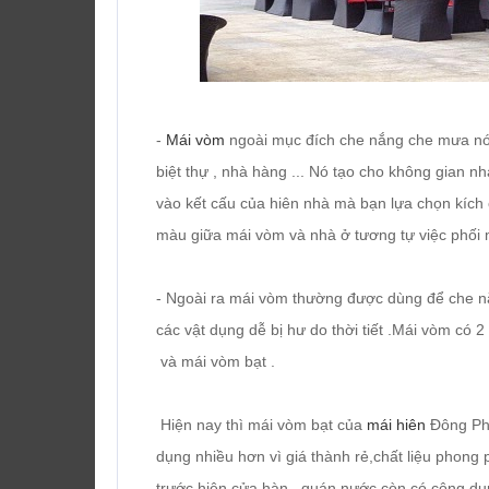
-
Mái vòm
ngoài mục đích che nắng che mưa nó
biệt thự , nhà hàng ... Nó tạo cho không gian n
vào kết cấu của hiên nhà mà bạn lựa chọn kích
màu giữa mái vòm và nhà ở tương tự việc phối 
- Ngoài ra mái vòm thường được dùng để che nắ
các vật dụng dễ bị hư do thời tiết .Mái vòm có 2
và mái vòm bạt .
Hiện nay thì mái vòm bạt của
mái hiên
Đông Phư
dụng nhiều hơn vì giá thành rẻ,chất liệu phong
trước hiên cửa hàn , quán nước còn có công dụ