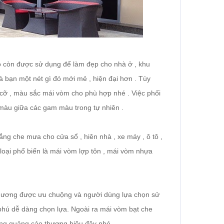
 còn được sử dụng để làm đẹp cho nhà ở , khu
hà bạn một nét gì đó mới mẻ , hiện đại hơn . Tùy
 cỡ , màu sắc mái vòm cho phù hợp nhé . Việc phối
màu giữa các gam màu trong tự nhiên .
ng che mưa cho cửa sổ , hiên nhà , xe máy , ô tô ,
 loại phổ biến là mái vòm lợp tôn , mái vòm nhựa
ơng được ưu chuộng và người dùng lựa chọn sử
 phú dễ dàng chọn lựa. Ngoài ra mái vòm bạt che
ng quảng cáo thương hiệu đây nhé ..