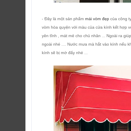
- Đây là một sản phẩm
mái vòm đẹp
của công t
vòm hòa quyện với màu của cửa kính kết hợp v
yên tĩnh , mát mẻ cho chủ nhân ... Ngoài ra giú
ngoài nhé .... Nước mưa mà hắt vào kính nếu kh
kính sẽ bị mờ đấy nhé ...