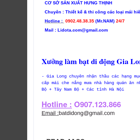
CƠ SỞ SẢN XUẤT HƯNG THỊNH
Chuyên : Thiết kế & t
hi công các loại mái hi
Hotline :
0902.48.38.35
(Mr.NAM)
24/7
Mail : Lidota.com@gmail.com
Xưởng làm bạt di động Gia Lo
- Gia Long chuyên nhận thầu các hạng mụ
cấp mái che nắng mưa nhà hàng quán ăn n
Bộ + Tây Nam Bộ + Các tỉnh Hà Nội
Hotline :
O907.123.866
Email :
batdidong@gmail.com