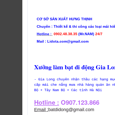
CƠ SỞ SẢN XUẤT HƯNG THỊNH
Chuyên : Thiết kế & t
hi công các loại mái hi
Hotline :
0902.48.38.35
(Mr.NAM)
24/7
Mail : Lidota.com@gmail.com
Xưởng làm bạt di động Gia Lo
- Gia Long chuyên nhận thầu các hạng mụ
cấp mái che nắng mưa nhà hàng quán ăn n
Bộ + Tây Nam Bộ + Các tỉnh Hà Nội
Hotline :
O907.123.866
Email :
batdidong@gmail.com