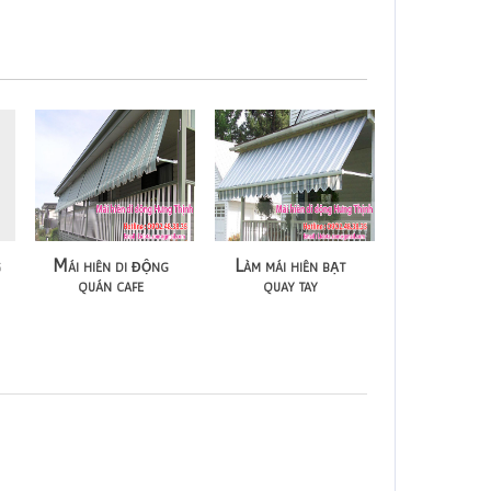
g
Mái hiên di động
Làm mái hiên bạt
quán cafe
quay tay