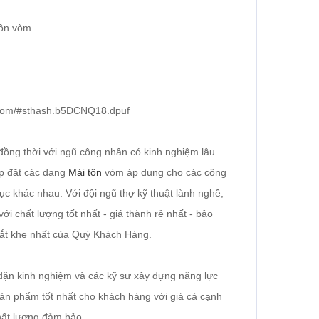
tôn vòm
n-vom/#sthash.b5DCNQ18.dpuf
ồng thời với ngũ công nhân có kinh nghiệm lâu
 đặt các dạng
Mái tôn
vòm áp dụng cho các công
ục khác nhau. Với đội ngũ thợ kỹ thuật lành nghề,
i chất lượng tốt nhất - giá thành rẻ nhất - bảo
hắt khe nhất của Quý Khách Hàng.
 dặn kinh nghiệm và các kỹ sư xây dựng năng lực
ản phẩm tốt nhất cho khách hàng với giá cả cạnh
chất lượng đảm bảo.