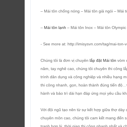
– Mái tôn chống nóng – Mái tôn giả ngói – Mái 
–
Mái tôn lạnh
– Mái tôn Inox – Mái tôn Olympic
- See more at: http://imisysvn.com/tag/mai-to
Chúng tôi là đơn vị chuyên
lắp đặt Mái tôn
vòm đ
năm, tay nghê cao, chúng tôi chuyên thi công lắp
trình dân dụng và công nghiệp và nhiều hạng m
thi công nhanh, gọn, hoàn thành đúng tiến độ…vớ
hành và bảo trì dài hạn đáp ứng mọi yêu cầu k
Với đội ngũ tạo nên từ sự kết hợp giữa thợ dày
chuyên môn cao, chúng tôi cam kết mang đến s
tranh hợp lý, thời gian thi công nhanh nhất và 