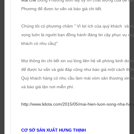
Mái che
Đông Phương luôn lấy uy tín chất lượng của để làm
Phương để được tư vấn và báo giá chi tiết.
Chúng tôi có phương châm " Vì lợi ích của quý khách và man
vọng luôn là người bạn đồng hành đáng tin cậy phục vụ qu
khách có nhu cầu)"
Mọi thông tin chi tiết xin vui lòng liên hệ về phòng kinh d
để được tư vấn và giải đáp cũng như báo giá một cách thiết
Quý khách hàng có nhu cầu làm mái vòm sân thượng xin l
và báo giá tận nơi miễn phí.
http://www.lidota.com/2015/05/mai-hien-luon-song-nha-han
CƠ SỞ SẢN XUẤT HƯNG THỊNH