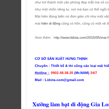
như trở thành một căn phòng đẹp mắt mà vô cù
như một chốn riêng tư, nơi mà bạn có thể ngồi 
Mái hiên đừng biến nó đơn giản chỉ như một v
mái
hiên di động
cũng có hồn, cũng có một vẻ đ
Xem thêm : h
ttp://www.lidota.com/2015/05/mai
CƠ SỞ SẢN XUẤT HƯNG THỊNH
Chuyên : Thiết kế & t
hi công các loại mái hi
Hotline :
0902.48.38.35
(Mr.NAM)
24/7
Mail : Lidota.com@gmail.com
Xưởng làm bạt di động Gia Lo