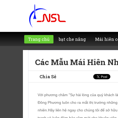
Trang chủ
bạt che nắng
Mái hiên c
Các Mẫu Mái Hiên Nh
Chia Sẻ
Với phương châm "Sự hài lòng của quý khách là 
Đông Phương luôn cho ra mắt thị trường nhữn
nhiên.Hãy liên hệ ngay cho chúng tôi để sở hữ
tranh và luôn đảm bảo râm mát cho khuôn viên