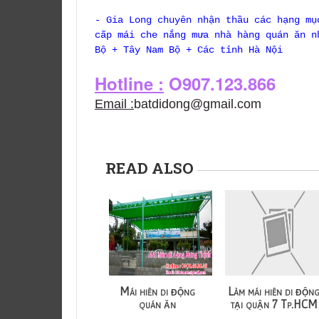
- Gia Long chuyên nhận thầu các hạng mụ
cấp mái che nắng mưa nhà hàng quán ăn n
Bộ + Tây Nam Bộ + Các tỉnh Hà Nội
Hotline :
O907.123.866
Email :
batdidong@gmail.com
READ ALSO
Mái hiên di động
Làm mái hiên di độn
quán ăn
tại quận 7 Tp.HCM