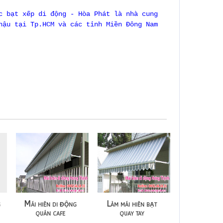
c bạt xếp di động - Hòa Phát là nhà cung
hậu tại Tp.HCM và các tỉnh Miền Đông Nam
g
Mái hiên di động
Làm mái hiên bạt
quán cafe
quay tay