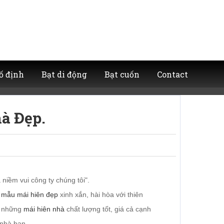
ố định
Bạt di động
Bạt cuốn
Contact
à Đẹp.
niềm vui công ty chúng tôi".
g
mẫu mái hiên đẹp
xinh xắn, hài hòa với thiên
u những
mái hiên nhà
chất lượng tốt, giá cả cạnh
 nhà bạn.