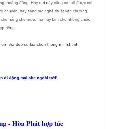
ng thoáng đãng. Hay nơi này cũng có thể được coi
trò chuyện, hay sáng tác nghệ thuật văn chương.
ật che nắng che mưa, mà hãy làm cho những chiếc
ẹp riêng.
-hien-nha-dep-su-lua-chon-thong-minh.html
ên di động,mái che ngoài trời!
ng - Hòa Phát hợp tác