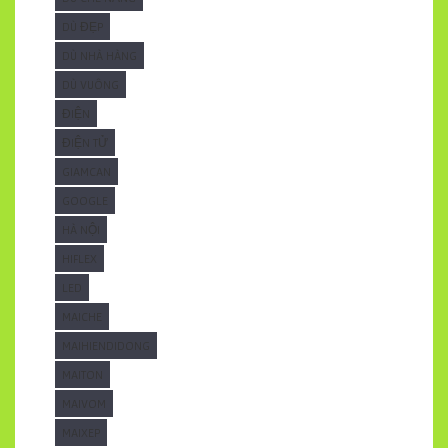
DÙ ĐẸP
DÙ NHÀ HÀNG
DÙ VUÔNG
ĐIỆN
ĐIỆN TỬ
GIAMCAN
GOOGLE
HÀ NỘI
HIFLEX
LED
MAICHE
MAIHIENDIDONG
MAITON
MAIVOM
MAIXEP