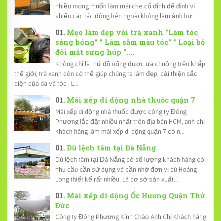
nhiều mong muốn làm mái che cố định để định vị
khiến các tác động bên ngoài không làm ảnh hư...
Mẹo làm đẹp với trà xanh "Làm tóc
sáng bóng" " Làm sẫm màu tóc" " Loại bỏ
đôi mắt sưng húp "....
Không chỉ là thứ đồ uống được ưa chuộng trên khắp
thế giới, trà xanh còn có thể giúp chúng ta làm đẹp, cải thiện sắc
diện của da và tóc . L...
Mái xếp di dộng nhà thuốc quận 7
Mái xếp di dộng nhà thuốc được công ty Đông
Phương lắp đặt nhiều nhất trên địa bàn HCM, anh chị
khách hàng làm mái xếp di dộng quận 7 có n...
Dù lệch tâm tại Đà Nẵng
Dù lệch tâm tại Đà Nẵng có số lượng khách hàng có
nhu cầu cần sử dụng và cần nhờ đơn vị dù Hoàng
Long thiết kế rất nhiều. Là cơ sở sản xuất...
Mái xếp di dộng Ốc Hương Quận Thử
Đức
Công ty Đông Phương Kính Chào Anh Chị Khách hàng