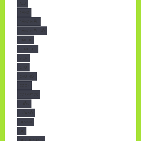
ALU
BẢNG
BẢNG HIỆU
BẢNG HIỆU GỖ
BATCHE
BEAUTIFUL
BIỂN
CHỮ
CHỮ NỔI
COOK
COSMETICS
CUỐN
CỬA SỔ
DESIGN
DÙ
DÙ CHE NẮNG