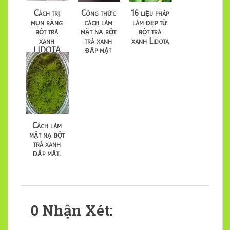
Cách trị
Công thức
16 liệu pháp
mụn bằng
cách làm
làm đẹp từ
bột trà
mặt nạ bột
bột trà
xanh
trà xanh
xanh Lidota
LIDOTA
đắp mặt
rất hiệu
quả
Cách làm
mặt nạ bột
trà xanh
đắp mặt.
0 Nhận Xét: