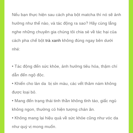
Nếu bạn thực hiện sau cách pha bột matcha thì nó sẽ ảnh
hưởng như thế nào, và tác động ra sao? Hãy cùng lắng
nghe những chuyên gia chúng tôi chia sẻ về tác hại của
cách pha chế bột
trà xanh
không đúng ngay bên dưới
nhé:
•
Tác động đến sức khỏe, ảnh hưởng tiêu hóa, thậm chí
dẫn đến ngộ độc.
•
Khiến cho làn da bị sỉn màu, các vết thâm nám không
được loại bỏ.
•
Mang đến trạng thái tinh thần không tỉnh táo, giấc ngủ
không ngon, thường có hiện tượng chán ăn.
•
Không mang lại hiệu quả về sức khỏe cũng như vóc da
như quý vị mong muốn.