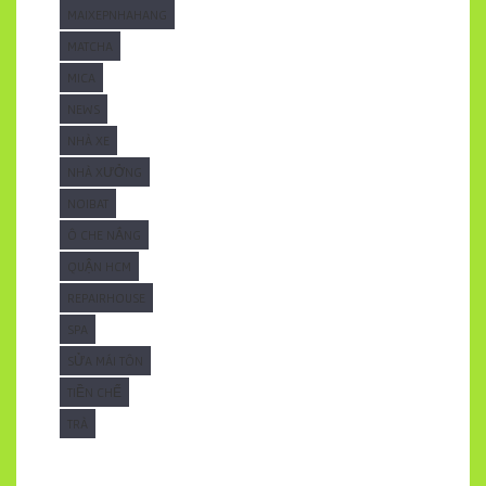
MAIXEPNHAHANG
MATCHA
MICA
NEWS
NHÀ XE
NHÀ XƯỞNG
NOIBAT
Ô CHE NẮNG
QUẬN HCM
REPAIRHOUSE
SPA
SỬA MÁI TÔN
TIỀN CHẾ
TRÀ